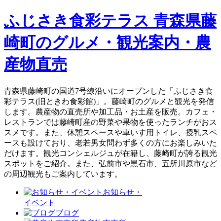
ふじさき食彩テラス 青森県藤
崎町のグルメ・観光案内・農
産物直売
青森県藤崎町の国道7号線沿いにオープンした「ふじさき食
彩テラス(旧ときわ食彩館)」。藤崎町のグルメと観光を発信
します。農産物の直売所や加工品・お土産を販売。カフェ・
レストランでは藤崎町産の野菜や果物を使ったランチがおス
スメです。また、休憩スペースや車いす用トイレ、授乳スペ
ースも設けており、老若男女問わず多くの方にお楽しみいた
だけます。観光コンシェルジュが在籍し、藤崎町が誇る観光
スポットをご紹介。また、弘前市や黒石市、五所川原市など
の周辺観光もご案内しています。
お知らせ・
イベント
ブログ