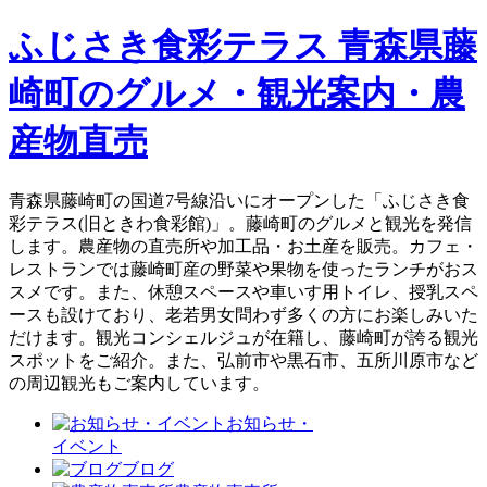
ふじさき食彩テラス 青森県藤
崎町のグルメ・観光案内・農
産物直売
青森県藤崎町の国道7号線沿いにオープンした「ふじさき食
彩テラス(旧ときわ食彩館)」。藤崎町のグルメと観光を発信
します。農産物の直売所や加工品・お土産を販売。カフェ・
レストランでは藤崎町産の野菜や果物を使ったランチがおス
スメです。また、休憩スペースや車いす用トイレ、授乳スペ
ースも設けており、老若男女問わず多くの方にお楽しみいた
だけます。観光コンシェルジュが在籍し、藤崎町が誇る観光
スポットをご紹介。また、弘前市や黒石市、五所川原市など
の周辺観光もご案内しています。
お知らせ・
イベント
ブログ