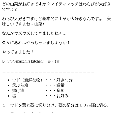
最
水
ゃ
ぱ
の
ら
どの山菜がお好きですか？マイティマッチはわらびが大好き
後！
物！
な
り
細
び
ですよ☆
コ
み
い
タ
☻
竹
シ
ず
☻
か
ラ
☻
ア
な
の
わらび大好きですけど基本的に山菜が大好きなんですよ！美
ブ
ぁ…
芽
味しいですよね～山菜♪
☻
ラ
ウ
☻
ド
なんかウズウズしてきましたねぇ…
☻
久々にあれ…やっちゃいましょうか！
やってきました！
レッツ♪macchi’s kitchen(・ω・)☆
＿＿＿＿＿＿＿＿＿＿＿＿＿＿＿＿＿＿＿＿＿＿＿
ウド（新鮮な物）・・・好きな分
天ぷら粉 ・・・適量
揚げ油 ・・・多め
塩 ・・・お好み
１ ウドを葉と茎に切り分け、茎の部分は１０㎝幅に切る。