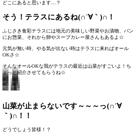
どこにあると思います…？
そう！テラスにあるね(∩´∀｀)∩！
ふじさき食彩テラスには地元の美味しい野菜やお漬物、パン
にお惣菜、それから卵やスープカレー屋さんもあるよ☆
元気が無い時、やる気が出ない時はテラスに来ればオール
OKさ☆
そんなオールOKな我がテラスの最近は山菜がすごいよ！ち
ょっと紹介させてもらうね☆
胡
つ
天
風
麻
る
こ
や
芸
ぷ
味
和
め
の
っ
能
ら
抜
え
き
旨
ぱ
人
と
群
最
が
山菜が止まらないです～～～っ(∩´∀
さ
り
に
言
ポ
高
止
を
夏
も
っ
リ
な
ま
｀)∩！！
知
は
い
た
ポ
こ
ら
っ
こ
た
ら
リ
ご
な
た
れ
ん
や
食
み
い
どうでしょう皆様！？
ら
の
じ
☻
っ
感
わ