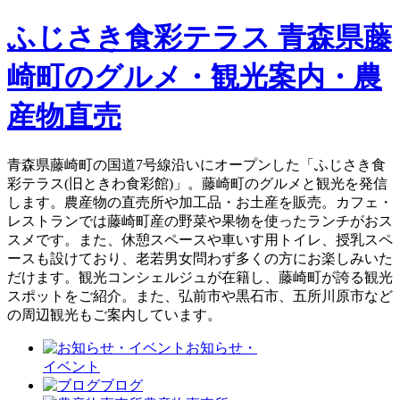
ふじさき食彩テラス 青森県藤
崎町のグルメ・観光案内・農
産物直売
青森県藤崎町の国道7号線沿いにオープンした「ふじさき食
彩テラス(旧ときわ食彩館)」。藤崎町のグルメと観光を発信
します。農産物の直売所や加工品・お土産を販売。カフェ・
レストランでは藤崎町産の野菜や果物を使ったランチがおス
スメです。また、休憩スペースや車いす用トイレ、授乳スペ
ースも設けており、老若男女問わず多くの方にお楽しみいた
だけます。観光コンシェルジュが在籍し、藤崎町が誇る観光
スポットをご紹介。また、弘前市や黒石市、五所川原市など
の周辺観光もご案内しています。
お知らせ・
イベント
ブログ