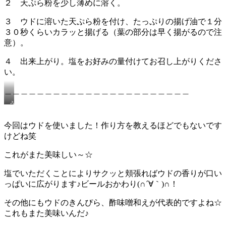
２ 天ぷら粉を少し薄めに溶く。
３ ウドに溶いた天ぷら粉を付け、たっぷりの揚げ油で１分
３０秒くらいカラッと揚げる（葉の部分は早く揚がるので注
意）。
４ 出来上がり。塩をお好みの量付けてお召し上がりくださ
い。
＿＿＿＿＿＿＿＿＿＿＿＿＿＿＿＿＿＿＿＿＿＿＿
う
ど
の
今回はウドを使いました！作り方を教えるほどでもないです
天
けどね笑
ぷ
ら
これがまた美味しい～☆
塩でいただくことによりサクッと頬張ればウドの香りが口い
っぱいに広がります♪ビールおかわり(∩´∀｀)∩！
その他にもウドのきんぴら、酢味噌和えが代表的ですよね☆
これもまた美味いんだ♪