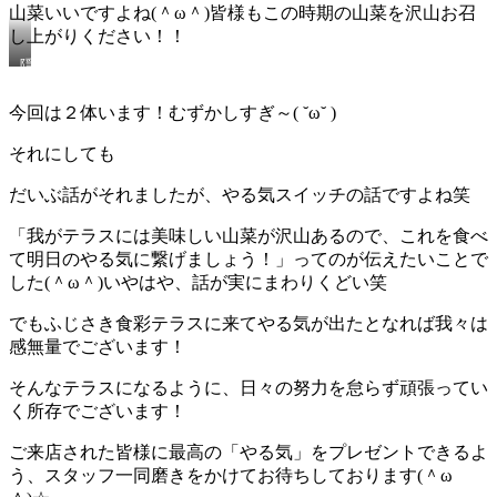
山菜いいですよね(＾ω＾)皆様もこの時期の山菜を沢山お召
し上がりください！！
隠
れ
へ
今回は２体います！むずかしすぎ～( ˘ω˘ )
ら
っ
それにしても
ち
を
だいぶ話がそれましたが、やる気スイッチの話ですよね笑
探
せ
「我がテラスには美味しい山菜が沢山あるので、これを食べ
の
コ
て明日のやる気に繋げましょう！」ってのが伝えたいことで
ー
した(＾ω＾)いやはや、話が実にまわりくどい笑
ナ
ー
でもふじさき食彩テラスに来てやる気が出たとなれば我々は
♪
感無量でございます！
そんなテラスになるように、日々の努力を怠らず頑張ってい
く所存でございます！
ご来店された皆様に最高の「やる気」をプレゼントできるよ
う、スタッフ一同磨きをかけてお待ちしております(＾ω