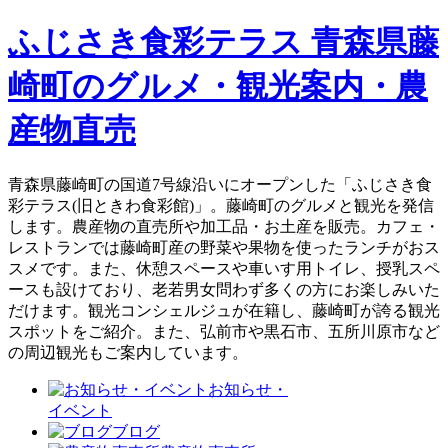
ふじさき食彩テラス 青森県藤
崎町のグルメ・観光案内・農
産物直売
青森県藤崎町の国道7号線沿いにオープンした「ふじさき食
彩テラス(旧ときわ食彩館)」。藤崎町のグルメと観光を発信
します。農産物の直売所や加工品・お土産を販売。カフェ・
レストランでは藤崎町産の野菜や果物を使ったランチがおス
スメです。また、休憩スペースや車いす用トイレ、授乳スペ
ースも設けており、老若男女問わず多くの方にお楽しみいた
だけます。観光コンシェルジュが在籍し、藤崎町が誇る観光
スポットをご紹介。また、弘前市や黒石市、五所川原市など
の周辺観光もご案内しています。
お知らせ・
イベント
ブログ