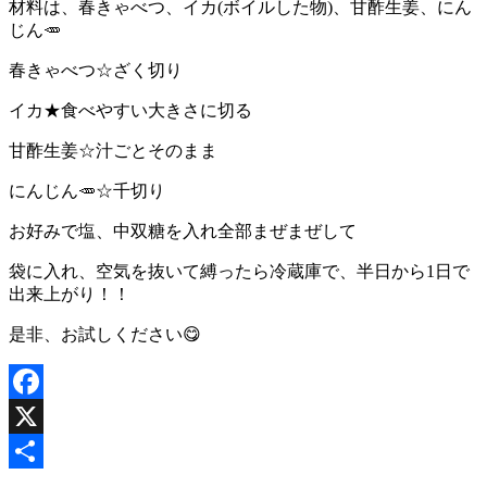
材料は、春きゃべつ、イカ(ボイルした物)、甘酢生姜、にん
じん🥕
春きゃべつ☆ざく切り
イカ★食べやすい大きさに切る
甘酢生姜☆汁ごとそのまま
にんじん🥕☆千切り
お好みで塩、中双糖を入れ全部まぜまぜして
袋に入れ、空気を抜いて縛ったら冷蔵庫で、半日から1日で
出来上がり！！
是非、お試しください😋
Facebook
X
共