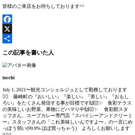
皆様のご来店をお待ちしております^^
Facebook
X
共
この記事を書いた人
有
tocchi
July 1, 2021〜観光コンシェルジュとして勤務しております
🙇‍♀️ 藤崎町の『おいしい』『楽しい』『美しい』『おもし
ろい』をたくさん発信する事が目標です🙌🏻✨ 食彩テラス
の美味しいお野菜、果物にどハマり中🙌🏻✨ 食彩館スタ
ッフさん、スープカレー専門店『スパイシーアンドクリーミ
ー』スタッフさんの「これ美味しいんですよ〜」の一言にめ
っぽう弱い(99.9% ほぼ買っちゃう) よろしくお願いします