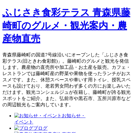
ふじさき食彩テラス 青森県藤
崎町のグルメ・観光案内・農
産物直売
青森県藤崎町の国道7号線沿いにオープンした「ふじさき食
彩テラス(旧ときわ食彩館)」。藤崎町のグルメと観光を発信
します。農産物の直売所や加工品・お土産を販売。カフェ・
レストランでは藤崎町産の野菜や果物を使ったランチがおス
スメです。また、休憩スペースや車いす用トイレ、授乳スペ
ースも設けており、老若男女問わず多くの方にお楽しみいた
だけます。観光コンシェルジュが在籍し、藤崎町が誇る観光
スポットをご紹介。また、弘前市や黒石市、五所川原市など
の周辺観光もご案内しています。
お知らせ・
イベント
ブログ