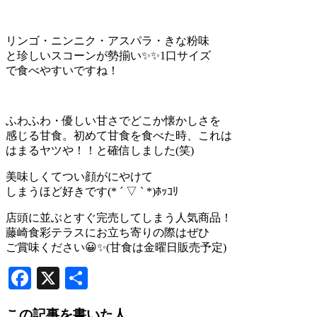
リンゴ・ニンニク・アスパラ・きな粉味
と珍しいスコーンが勢揃い✨✨1口サイズ
で食べやすいですね！
ふわふわ・優しい甘さでどこか懐かしさを
感じる甘食。初めて甘食を食べた時、これは
はまるヤツや！！と確信しました(笑)
美味しくてつい顔がにやけて
しまうほど好きです(* ´ ▽ ` *)ﾎｯｺﾘ
店頭に並ぶとすぐ完売してしまう人気商品！
藤崎食彩テラスにお立ち寄りの際はぜひ
ご賞味ください😀✨(甘食は金曜日販売予定)
Facebook
X
共
有
この記事を書いた人