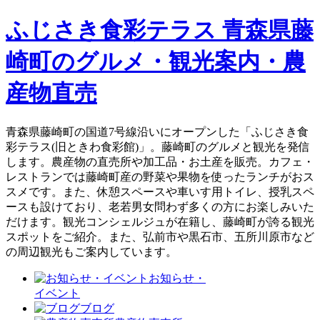
ふじさき食彩テラス 青森県藤
崎町のグルメ・観光案内・農
産物直売
青森県藤崎町の国道7号線沿いにオープンした「ふじさき食
彩テラス(旧ときわ食彩館)」。藤崎町のグルメと観光を発信
します。農産物の直売所や加工品・お土産を販売。カフェ・
レストランでは藤崎町産の野菜や果物を使ったランチがおス
スメです。また、休憩スペースや車いす用トイレ、授乳スペ
ースも設けており、老若男女問わず多くの方にお楽しみいた
だけます。観光コンシェルジュが在籍し、藤崎町が誇る観光
スポットをご紹介。また、弘前市や黒石市、五所川原市など
の周辺観光もご案内しています。
お知らせ・
イベント
ブログ