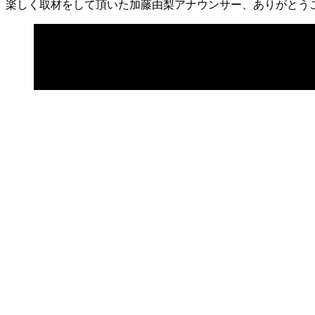
楽しく取材をして頂いた加藤由梨アナウンサー、ありがとう
続いては、津軽海峡を越えた、北の大地・北海道。北海道の
略して道新。
店長は10年ぐらい前に札幌に住んでいたので、とても感慨深